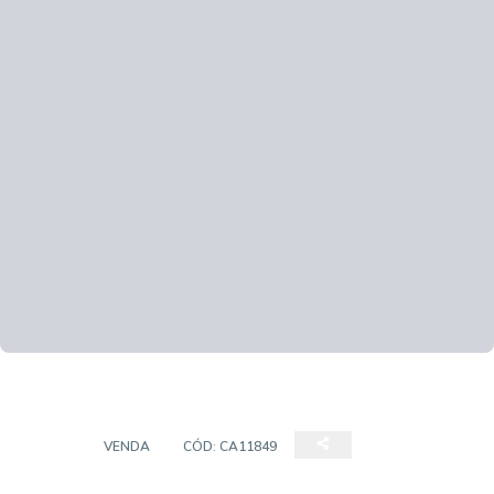
CASA
VENDA
CÓD:
CA11849