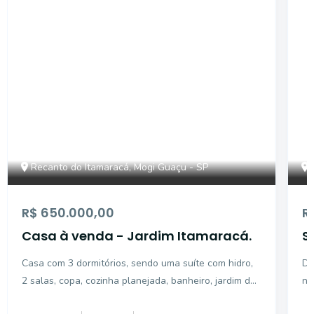
CA11645
Recanto do Itamaracá, Mogi Guaçu - SP
R$ 650.000,00
R
Casa à venda - Jardim Itamaracá.
S
R
Casa com 3 dormitórios, sendo uma suíte com hidro,
De
G
2 salas, copa, cozinha planejada, banheiro, jardim de
no
inverno, área de lazer com churrasqueira, piscina,
m²