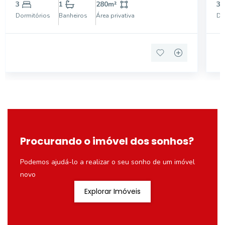
varanda, área de serviço coberta, garagem para 2
pl
3
1
280
m²
3
carros.
ch
Dormitórios
Banheiros
Área privativa
Do
po
Procurando o imóvel dos sonhos?
Podemos ajudá-lo a realizar o seu sonho de um imóvel
novo
Explorar Imóveis