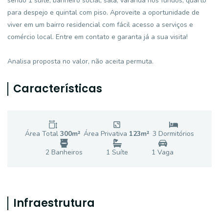
sendo 1 suíte, banheiro social, sala, varanda nos fundos, quarto
para despejo e quintal com piso. Aproveite a oportunidade de
viver em um bairro residencial com fácil acesso a serviços e
comércio local. Entre em contato e garanta já a sua visita!
Analisa proposta no valor, não aceita permuta.
Características
Área Total
300
m²
Área Privativa
123
m²
3
Dormitório
s
2
Banheiro
s
1
Suíte
1
Vaga
Infraestrutura