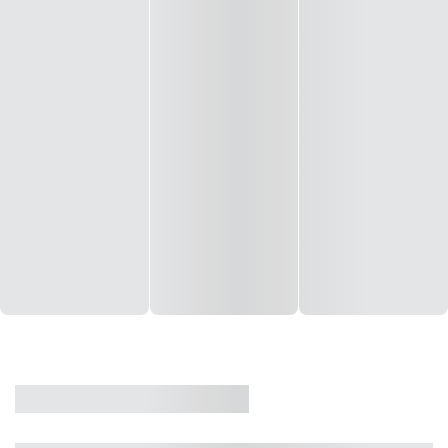
CASA
VENDA
CÓD: 19327