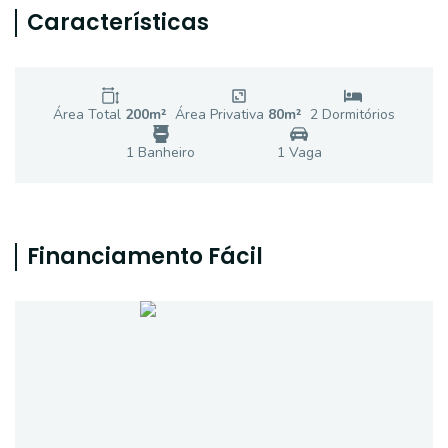
Características
Área Total
200
m²
Área Privativa
80
m²
2
Dormitório
s
1
Banheiro
1
Vaga
Financiamento Fácil