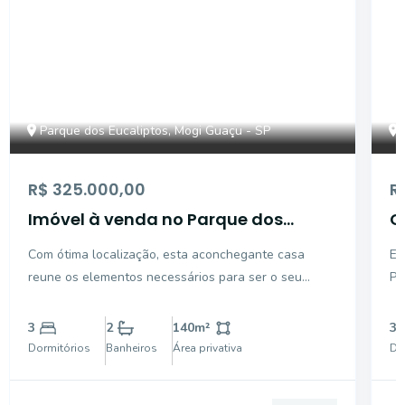
Parque dos Eucaliptos, Mogi Guaçu - SP
R$ 325.000,00
R
Imóvel à venda no Parque dos
C
Eucaliptos - Mogi Guaçu/SP.
d
Com ótima localização, esta aconchegante casa
Ex
C
reune os elementos necessários para ser o seu
Pa
futuro lar. Com conforto nos ambientes, o imóvel
ár
possui 03 dormitórios sendo 01 suíte com armário
do
3
2
140
m²
3
planejado, sala, jardim de inverno, cozinha e banheiro
va
Dormitórios
Banheiros
Área privativa
Do
social.