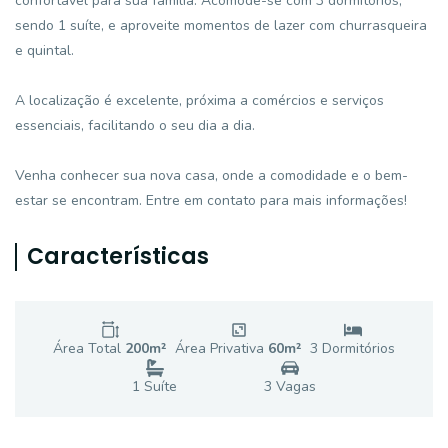
confortável para sua família. Acomode-se com 3 dormitórios,
sendo 1 suíte, e aproveite momentos de lazer com churrasqueira
e quintal.
A localização é excelente, próxima a comércios e serviços
essenciais, facilitando o seu dia a dia.
Venha conhecer sua nova casa, onde a comodidade e o bem-
estar se encontram. Entre em contato para mais informações!
Características
Área Total
200
m²
Área Privativa
60
m²
3
Dormitório
s
1
Suíte
3
Vaga
s