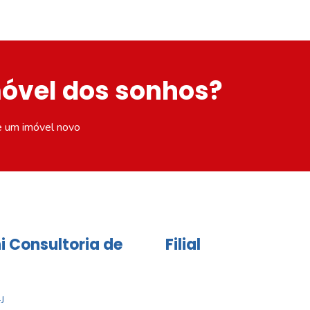
móvel dos sonhos?
e um imóvel novo
i Consultoria de
Filial
J