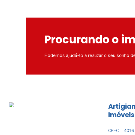
Procurando o i
Podemos ajudá-lo a realizar o seu sonho d
Artigian
Imóveis
CRECI
4016-