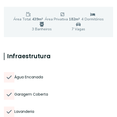
Área Total
439
m²
Área Privativa
182
m²
4
Dormitório
s
3
Banheiro
s
7
Vaga
s
Infraestrutura
Água Encanada
Garagem Coberta
Lavanderia