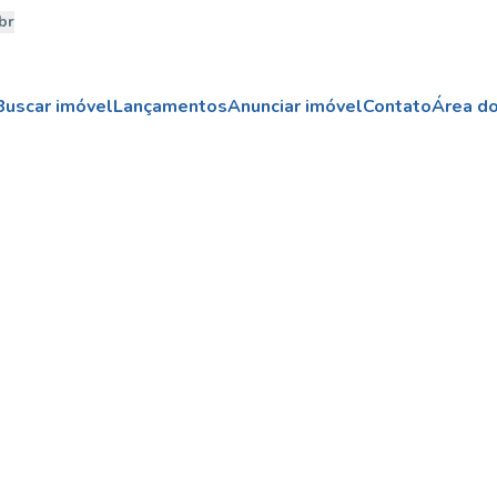
br
Buscar imóvel
Lançamentos
Anunciar imóvel
Contato
Área do