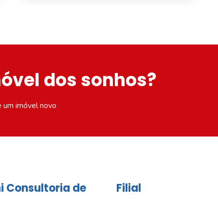
móvel dos sonhos?
e um imóvel novo
i Consultoria de
Filial