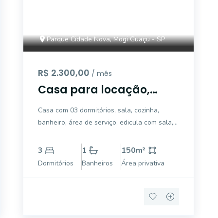
Parque Cidade Nova, Mogi Guaçu - SP
R$ 2.300,00
/ mês
Casa para locação,
Parque Cidade Nova,
Casa com 03 dormitórios, sala, cozinha,
Mogi Guaçu.
banheiro, área de serviço, edicula com sala,
cozinha e banheiro, garagem para 3 carros,
cerca elétrica.
3
1
150
m²
Dormitórios
Banheiros
Área privativa