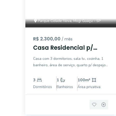
Parque Cidade Nova, Mogi Guaçu - SP
R$ 2.300,00
/ mês
Casa Residencial p/
locação, Parque Cidade
Casa com 3 dormitorios, sala tv., cozinha, 1
Nova, Mogi Guaçu -
banheiro, área de serviço, quarto p/ despejos,
CA4666.
garagem coberta p/ 2 carros.
3
1
100
m²
Dormitórios
Banheiros
Área privativa