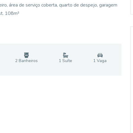
heiro, área de serviço coberta, quarto de despejo, garagem
nst. 108m²
2
Banheiro
s
1
Suíte
1
Vaga