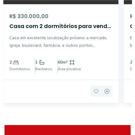
R$ 330.000,00
R
Casa com 2 dormitórios para venda
C
- Parque Cidade Nova - Mogi
-
Casa em excelente localização próximo a mercado,
Ex
Guaçu/SP
G
igreja, boulevard, farmácia, e outros pontos
ba
comercias. 2 dormitórios, sala, cozinha com armário,
pr
banheiro, área de serviço, entrada para 2 carros.
fa
2
1
60
m²
2
Terreno de 300,00m2 sendo 60,00 de área
es
Dormitórios
Banheiros
Área privativa
Do
construída. An
no