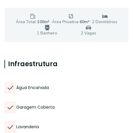
Área Total
100
m²
Área Privativa
60
m²
2
Dormitório
s
1
Banheiro
2
Vaga
s
Infraestrutura
Água Encanada
Garagem Coberta
Lavanderia