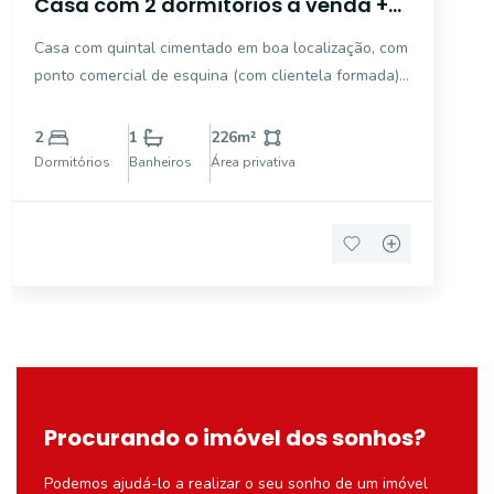
Casa com 2 dormitórios à venda +
comércio, 226 m² - Loteamento
Casa com quintal cimentado em boa localização, com
Parque do Estado - Mogi Guaçu/SP
ponto comercial de esquina (com clientela formada),
aceita troca, 333m² de terreno e 226m² de
construção.
2
1
226
m²
Dormitórios
Banheiros
Área privativa
Procurando o imóvel dos sonhos?
Podemos ajudá-lo a realizar o seu sonho de um imóvel