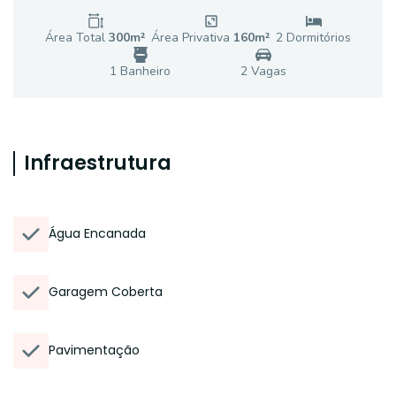
Área Total
300
m²
Área Privativa
160
m²
2
Dormitório
s
1
Banheiro
2
Vaga
s
Infraestrutura
Água Encanada
Garagem Coberta
Pavimentação