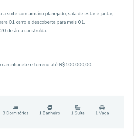
o a suite com armário planejado, sala de estar e jantar,
 para 01 carro e descoberta para mais 01.
0 de área construída.
ulo caminhonete e terreno até R$100.000,00.
3
Dormitório
s
1
Banheiro
1
Suíte
1
Vaga