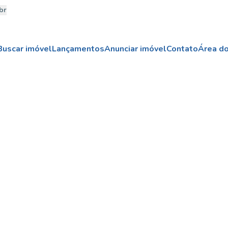
br
Buscar imóvel
Lançamentos
Anunciar imóvel
Contato
Área do