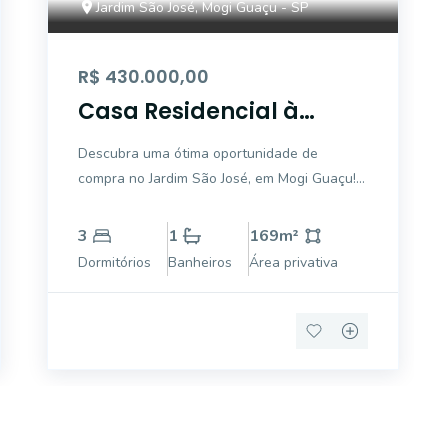
Jardim São José, Mogi Guaçu - SP
R$ 430.000,00
Casa Residencial à
venda, Jardim São José,
Descubra uma ótima oportunidade de
Mogi Guaçu - CA6485.
compra no Jardim São José, em Mogi Guaçu!
Esta casa charmosa possui 169,71 m² de
área privativa em um terreno de 250 m², ideal
3
1
169
m²
para quem busca conforto e espaço.
Dormitórios
Banheiros
Área privativa
Localizada em um bairro tranquilo, com fácil
acesso a