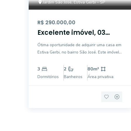
Jardim São José, Estiva Gerbi - SP
R$ 290.000,00
Excelente imóvel, 03
dormitórios, sala,
Ótima oportunidade de adquirir uma casa em
cozinha, banheiro, área
Estiva Gerbi, no bairro São José. Este imóvel
de lazer com
conta com 3 dormitórios, 2 banheiros e 3
churrasqueira.
vagas de garagem, proporcionando conforto
3
2
80
m²
e praticidade para você e sua família.
Dormitórios
Banheiros
Área privativa
Aproveite para desfrutar de momentos de
laze