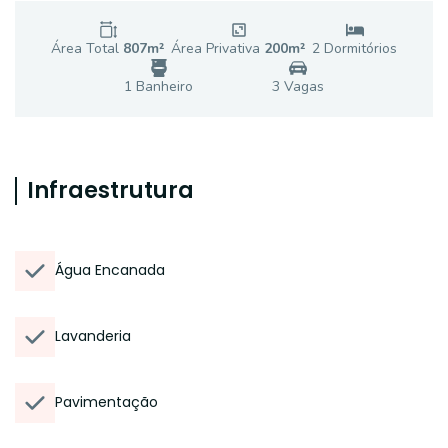
Área Total
807
m²
Área Privativa
200
m²
2
Dormitório
s
1
Banheiro
3
Vaga
s
Infraestrutura
Água Encanada
Lavanderia
Pavimentação