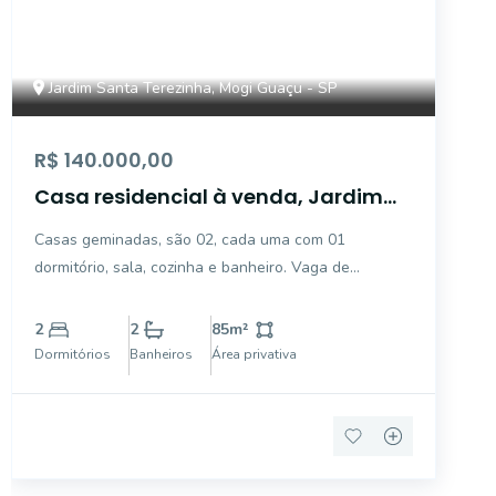
Jardim Santa Terezinha, Mogi Guaçu - SP
R$ 140.000,00
Casa residencial à venda, Jardim
Santa Terezinha, Mogi Guaçu.
Casas geminadas, são 02, cada uma com 01
dormitório, sala, cozinha e banheiro. Vaga de
garagem descoberta, área de serviço e terreno de
251,20m2.
2
2
85
m²
Dormitórios
Banheiros
Área privativa