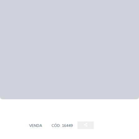
CASA
VENDA
CÓD:
16449