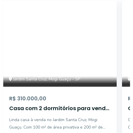
CA12989
Jardim Santa Cruz, Mogi Guaçu - SP
R$ 310.000,00
R
Casa com 2 dormitórios para venda
C
- Jardim Santa Cruz - Mogi
C
Linda casa à venda no Jardim Santa Cruz, Mogi
Ca
Guaçu/SP
Guaçu. Com 100 m² de área privativa e 200 m² de
Co