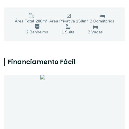
Área Total
200
m²
Área Privativa
150
m²
2
Dormitório
s
2
Banheiro
s
1
Suíte
2
Vaga
s
Financiamento Fácil