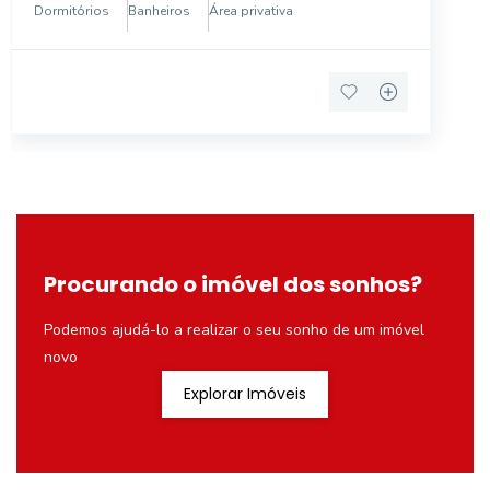
garagem coberta. Acesso prático em avenida,
Dormitórios
Banheiros
Área privativa
supermerca
Procurando o imóvel dos sonhos?
Podemos ajudá-lo a realizar o seu sonho de um imóvel
novo
Explorar Imóveis