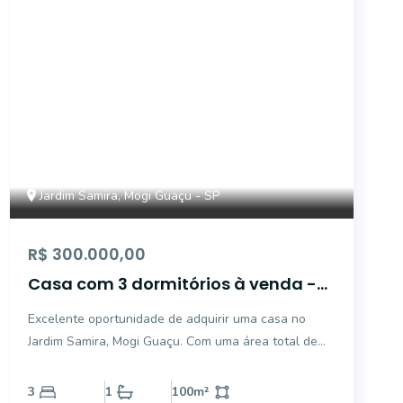
Jardim Samira, Mogi Guaçu - SP
R$ 300.000,00
Casa com 3 dormitórios à venda -
Jardim Samira - Mogi Guaçu/SP
Excelente oportunidade de adquirir uma casa no
Jardim Samira, Mogi Guaçu. Com uma área total de
175 m² e 100 m² de área privativa, este imóvel dispõe
de 3 dormitórios, 1 banheiro social e 2 vagas de
3
1
100
m²