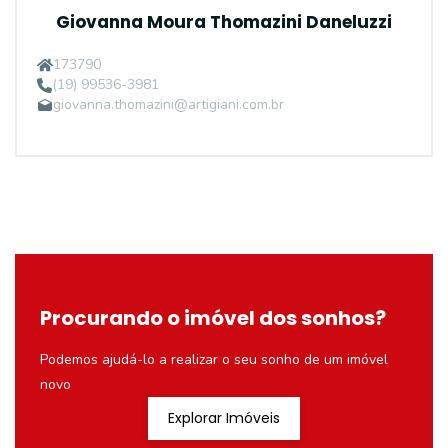
Giovanna Moura Thomazini Daneluzzi
173790
(19) 99536-3981
giovanna.thomazini@artigiani.com.br
Procurando o imóvel dos sonhos?
Podemos ajudá-lo a realizar o seu sonho de um imóvel
novo
Explorar Imóveis