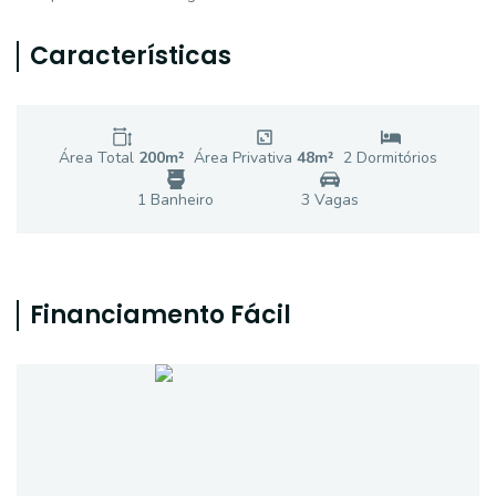
Características
Área Total
200
m²
Área Privativa
48
m²
2
Dormitório
s
1
Banheiro
3
Vaga
s
Financiamento Fácil