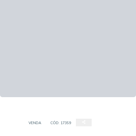
CASA
VENDA
CÓD:
17359