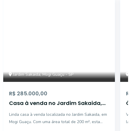
18244
Jardim Sakaida, Mogi Guaçu - SP
R$ 285.000,00
R
Casa à venda no Jardim Sakaida,
Ó
Mogi Guaçu
S
Linda casa à venda localizada no Jardim Sakaida, em
Vo
Mogi Guaçu. Com uma área total de 200 m², esta
lar
casa conta com 2 dormitórios, 1 banheiro social e 2
en