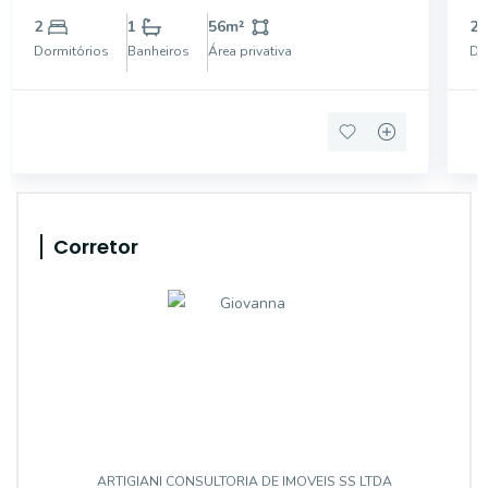
vagas de garagem. Ideal para famílias que buscam
pr
2
1
56
m²
2
conforto e praticidade em um bairro tranquilo. Não
in
Dormitórios
Banheiros
Área privativa
Do
perc
Corretor
ARTIGIANI CONSULTORIA DE IMOVEIS SS LTDA