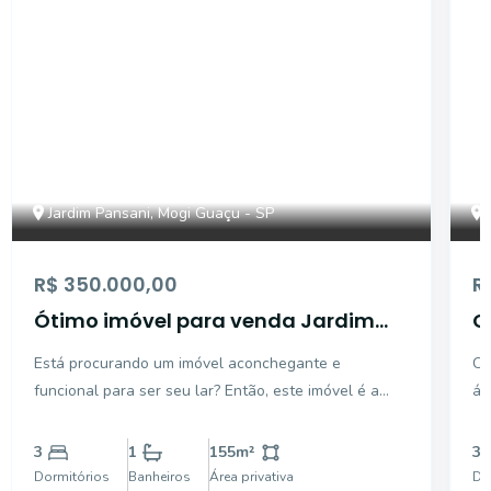
Jardim Pansani, Mogi Guaçu - SP
R$ 350.000,00
R
Ótimo imóvel para venda Jardim
C
Pansani - Mogi Guaçu/SP
P
Está procurando um imóvel aconchegante e
Ca
funcional para ser seu lar? Então, este imóvel é a
ár
opção ideal para você! Esta casa encantadora é
re
perfeita para quem busca conforto e praticidade.
co
3
1
155
m²
3
Possui 03 dormitórios sendo 01 suíte, 02 deles com
pa
Dormitórios
Banheiros
Área privativa
Do