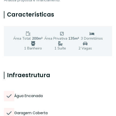
Analisa proposta e financiamento.
Características
Área Total
200
m²
Área Privativa
135
m²
3
Dormitório
s
1
Banheiro
1
Suíte
2
Vaga
s
Infraestrutura
Água Encanada
Garagem Coberta