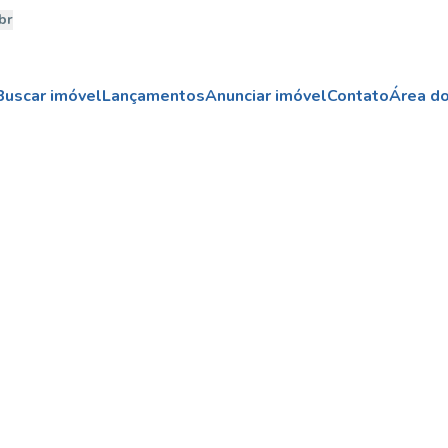
br
Buscar imóvel
Lançamentos
Anunciar imóvel
Contato
Área do