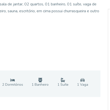
 sala de jantar, 02 quartos, 01 banheiro, 01 suíte, vaga de
ro, sauna, escritório, em cima possui churrasqueira e outro
2
Dormitório
s
1
Banheiro
1
Suíte
1
Vaga