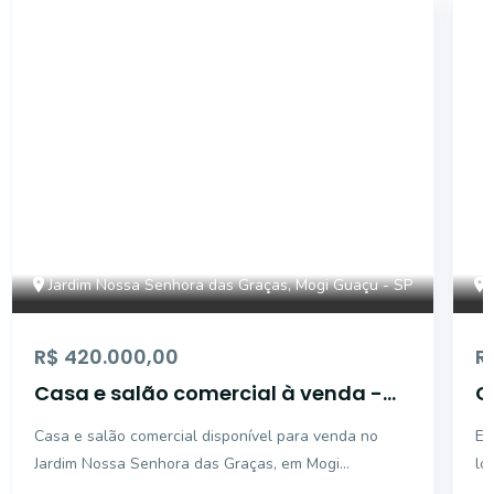
18434
Jardim Nossa Senhora das Graças, Mogi Guaçu - SP
R$ 420.000,00
R
Casa e salão comercial à venda -
C
Jd. Nossa das Graças - Mogi
S
Casa e salão comercial disponível para venda no
Es
Guaçu/SP.
C
Jardim Nossa Senhora das Graças, em Mogi
lo
Guaçu/SP. Com uma área total de 260 m² e uma área
opção