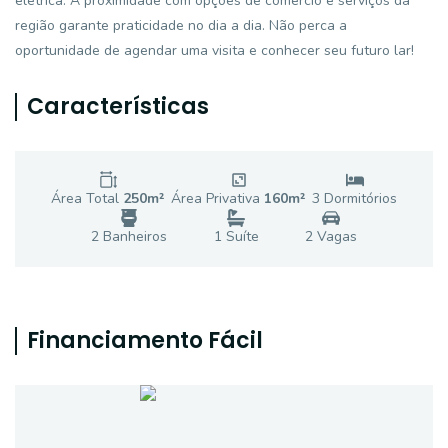
elétrica. A proximidade com opções de comércio e serviços da
região garante praticidade no dia a dia. Não perca a
oportunidade de agendar uma visita e conhecer seu futuro lar!
Características
Área Total
250
m²
Área Privativa
160
m²
3
Dormitório
s
2
Banheiro
s
1
Suíte
2
Vaga
s
Financiamento Fácil