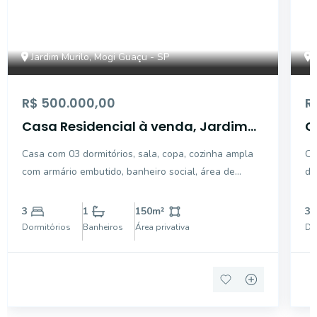
Jardim Murilo, Mogi Guaçu - SP
R$ 500.000,00
R
Casa Residencial à venda, Jardim
C
Murilo, Mogi Guaçu.
M
Casa com 03 dormitórios, sala, copa, cozinha ampla
Ca
com armário embutido, banheiro social, área de
de
serviço, quintal amplo, área de lazer com
ba
churrasqueira e fogão a lenha, quarto p/ despejo e
co
3
1
150
m²
3
banheiro, garagem coberta.
co
Dormitórios
Banheiros
Área privativa
Do
Pr