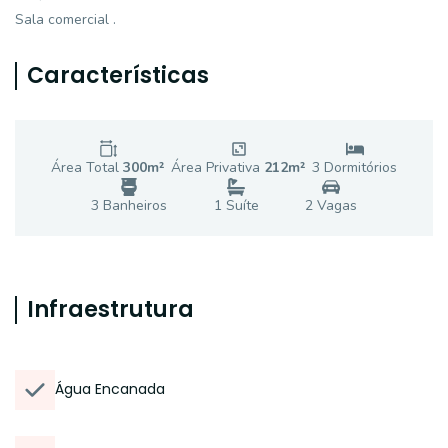
Sala comercial .
Características
Área Total
300
m²
Área Privativa
212
m²
3
Dormitório
s
3
Banheiro
s
1
Suíte
2
Vaga
s
Infraestrutura
Água Encanada