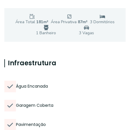
Área Total
181
m²
Área Privativa
87
m²
3
Dormitório
s
1
Banheiro
3
Vaga
s
Infraestrutura
Água Encanada
Garagem Coberta
Pavimentação