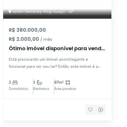
Jardim Itamaraty, Mogi Guaçu - SP
R$ 380.000,00
R$ 2.000,00
/ mês
Ótimo imóvel disponível para venda
e locação no Jd. Itamaraty - Mogi
Está procurando um imóvel aconchegante e
Guaçu/SP
funcional para ser seu lar? Então, este imóvel é a
opção ideal para você! O imóvel está localizado em
uma região com fácil acesso à diversos comércios e
3
1
87
m²
serviços, como escola, mercados, hospital e diversos
Dormitórios
Banheiros
Área privativa
comércio