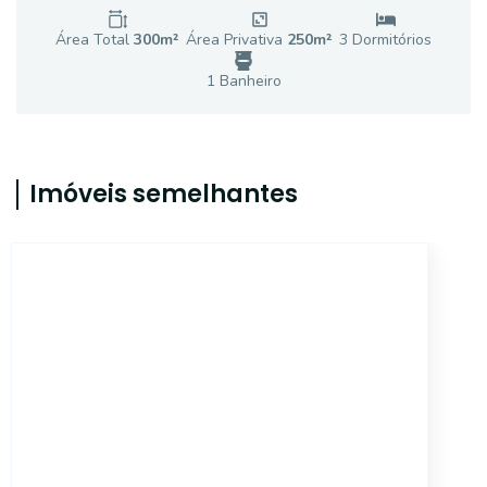
Área Total
300
m²
Área Privativa
250
m²
3
Dormitório
s
1
Banheiro
Imóveis semelhantes
CA9365