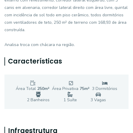
externo com revestimento, corredor lateral esquerdo, com 3
canis em alvenaria, corredor lateral direito com área livre, quintal
com incidência de sol todo em piso cerâmico, todos dormitórios
com ventiladores de teto, 250 m² de terreno com 168,93 de área
construída.
Analisa troca com chácara na região.
Características
Área Total
250
m²
Área Privativa
75
m²
3
Dormitório
s
2
Banheiro
s
1
Suíte
3
Vaga
s
Infraestrutura