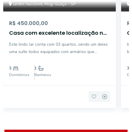
Jardim Itacolomi, Mogi Guaçu - SP
R$ 450.000,00
R
Casa com excelente localização no
C
Jardim Itacolomy
J
Este lindo lar conta com 03 quartos, sendo um deles
Im
uma suíte todos equipados com armários que
ba
proporciona conforto e organizaçõa. A sala de estar,
ch
integrada à cozinha é perfeita para momentos em
3
1
3
familia e conta com um moderno painel para tv, ideal
Dormitórios
Banheiros
Do
para