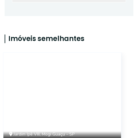
Imóveis semelhantes
CA4745
Jardim Ipê VIII, Mogi Guaçu - SP