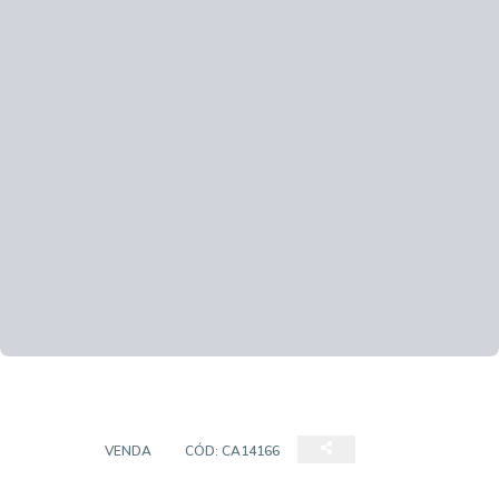
CASA
VENDA
CÓD:
CA14166