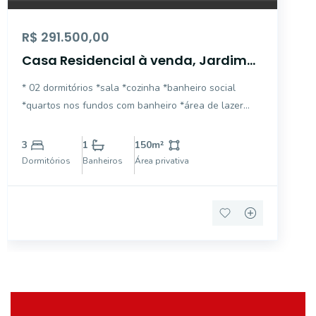
R$ 291.500,00
Casa Residencial à venda, Jardim
Ipê VIII, Mogi Guaçu - CA4745.
* 02 dormitórios *sala *cozinha *banheiro social
*quartos nos fundos com banheiro *área de lazer
com churrasqueira *garagem para 02 carros cobertos
+ 01 descoberto *portão eletrônico
3
1
150
m²
Dormitórios
Banheiros
Área privativa