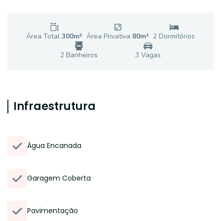
Área Total
300
m²
Área Privativa
80
m²
2
Dormitório
s
2
Banheiro
s
3
Vaga
s
Infraestrutura
Água Encanada
Garagem Coberta
Pavimentação