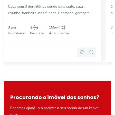
Ipê Pinheiro, Mogi Guaçu - CA13154.
J
Casa com 3 dormitórios sendo uma suite, sala ,
Ca
G
cozinha, banheiro, nos fundos 1 comodo, garagem
ár
coberta pra 2 carros. Aceita permuta com terreno no
ch
Veneza Venha com sua família conhecer esse imóvel.
po
3
2
155
m²
3
po
Dormitórios
Banheiros
Área privativa
Do
Procurando o imóvel dos sonhos?
Podemos ajudá-lo a realizar o seu sonho de um imóvel
novo