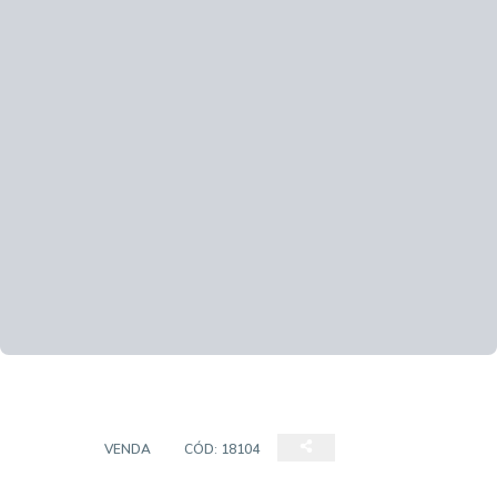
CASA
VENDA
CÓD:
18104