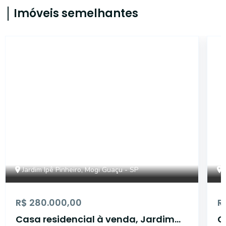
Imóveis semelhantes
CA13154
Jardim Ipê Pinheiro, Mogi Guaçu - SP
R$ 280.000,00
R
Casa residencial à venda, Jardim
C