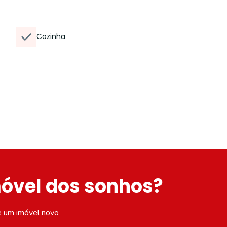
Cozinha
móvel dos sonhos?
e um imóvel novo