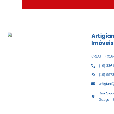
Artigian
Imóveis
CRECI
4016-
(19) 336
(19) 997
artigiani
Rua Sique
Guaçu - 