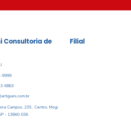
i Consultoria de
Filial
J
1-9999
33-6863
@artigiani.com.br
ira Campos, 235 , Centro, Mogi
SP - 13840-036