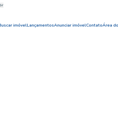
br
Buscar imóvel
Lançamentos
Anunciar imóvel
Contato
Área do