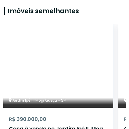
Imóveis semelhantes
18384
Jardim Ipê II, Mogi Guaçu - SP
R$ 390.000,00
R
Casa à venda no Jardim Ipê II, Mogi
C