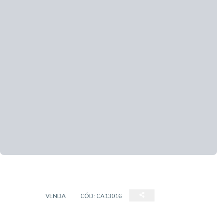
CASA
VENDA
CÓD:
CA13016