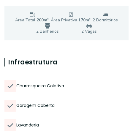
Área Total
200
m²
Área Privativa
170
m²
2
Dormitório
s
2
Banheiro
s
2
Vaga
s
Infraestrutura
Churrasqueira Coletiva
Garagem Coberta
Lavanderia