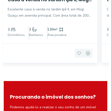
Guaçu
1
Excelente casa à venda no Jardim Ipê II, em Mogi
Ca
G
Guaçu em avenida principal. Com área total de 200
de serviço,
m², este imóvel dispõe de 2 dormitórios, 1 banheiro
ga
social e 1 na área externa, sala, cozinha grande..
ba
2
2
120
m²
2
Possui também área externa com cozinha e um
Dormitórios
Banheiros
Área privativa
Do
quarto e
Procurando o imóvel dos sonhos?
Podemos ajudá-lo a realizar o seu sonho de um imóvel