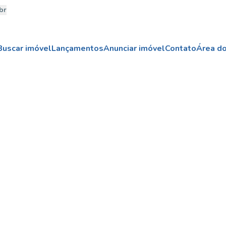
br
Buscar imóvel
Lançamentos
Anunciar imóvel
Contato
Área do