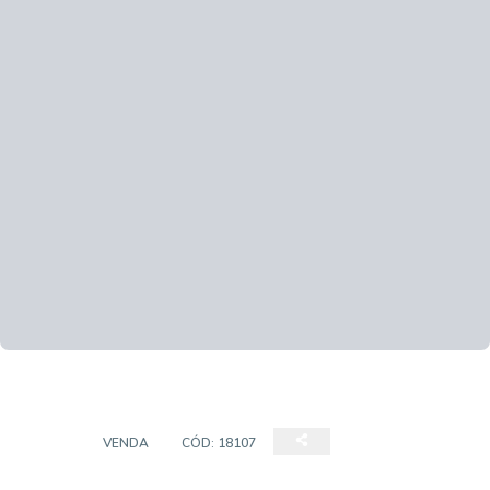
CASA
VENDA
CÓD:
18107