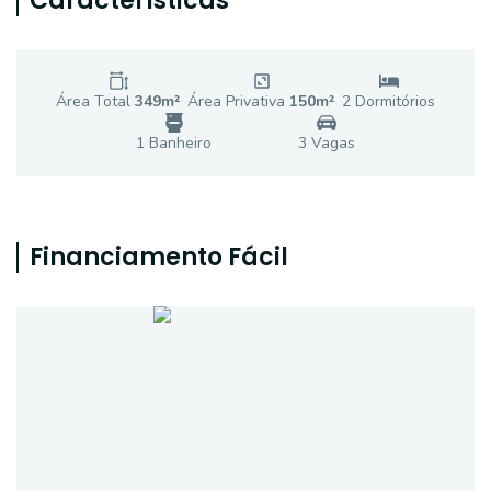
Características
Área Total
349
m²
Área Privativa
150
m²
2
Dormitório
s
1
Banheiro
3
Vaga
s
Financiamento Fácil