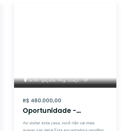
16856
Jardim Igaçaba, Mogi Guaçu - SP
R$ 480.000,00
Oportunidade -
Excelente casa à venda
Ao visitar esta casa, você não vai mais
Jd. Igaçaba - Mogi
querer sair dela! Esta encantadora residência