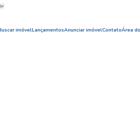
br
Buscar imóvel
Lançamentos
Anunciar imóvel
Contato
Área do