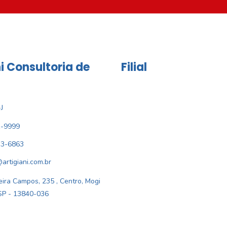
i Consultoria de
Filial
J
1-9999
33-6863
@artigiani.com.br
ira Campos, 235 , Centro, Mogi
SP - 13840-036