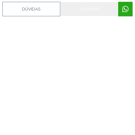
DÚVIDAS
AGENDAR
Imóveis semelhantes
CA10644