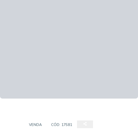
CASA
VENDA
CÓD:
17581