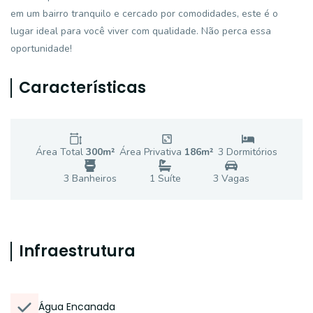
em um bairro tranquilo e cercado por comodidades, este é o
lugar ideal para você viver com qualidade. Não perca essa
oportunidade!
Características
Área Total
300
m²
Área Privativa
186
m²
3
Dormitório
s
3
Banheiro
s
1
Suíte
3
Vaga
s
Infraestrutura
Água Encanada