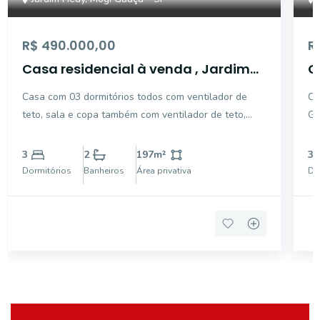
R$ 490.000,00
R
Casa residencial à venda , Jardim
C
Hedy, Mogi Guaçu - CA3477.
J
Casa com 03 dormitórios todos com ventilador de
Ca
teto, sala e copa também com ventilador de teto,
Gu
banheiro social, cozinha espaçosa, uma excelente
co
área gourmet com churrasqueira, piscina de 12 mil
ga
3
2
197
m²
3
litros com hidromassagem e bancos, cascata, 1
of
Dormitórios
Banheiros
Área privativa
Do
quarto para d
a 