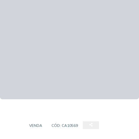
CASA
VENDA
CÓD:
CA10569