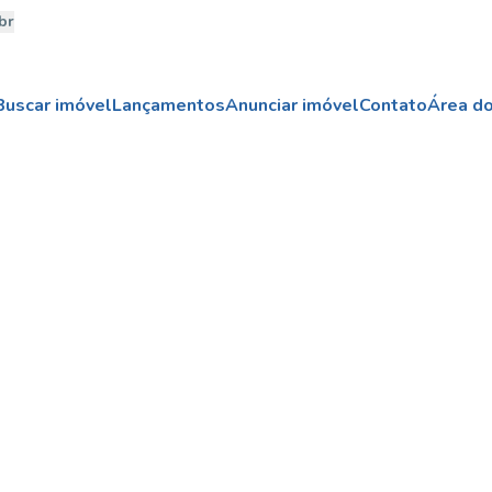
br
Buscar imóvel
Lançamentos
Anunciar imóvel
Contato
Área do