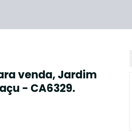
ara venda, Jardim
açu - CA6329.