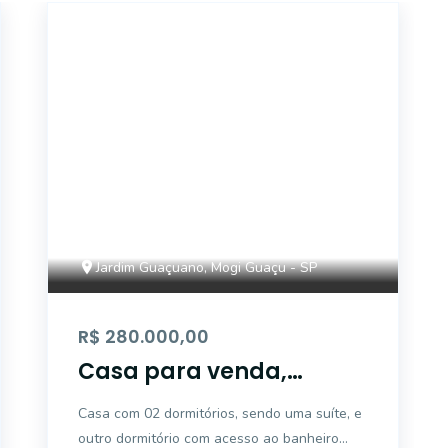
CA4345
Jardim Guaçuano, Mogi Guaçu - SP
R$ 280.000,00
Casa para venda,
Jardim Guaçuano, Mogi
Casa com 02 dormitórios, sendo uma suíte, e
Guaçu - CA4345.
outro dormitório com acesso ao banheiro