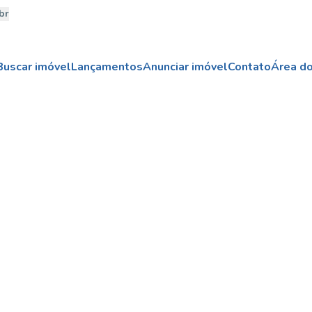
br
Buscar imóvel
Lançamentos
Anunciar imóvel
Contato
Área do