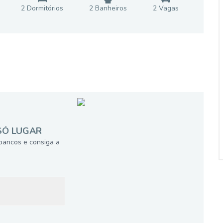
2
Dormitório
s
2
Banheiro
s
2
Vaga
s
SÓ LUGAR
bancos e consiga a