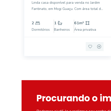
Linda casa disponível para venda no Jardim
SP
Fantinato, em Mogi Guaçu. Com área total de
200 m² e área privativa de 61,75 m², este
imóvel conta com 2 dormitórios, 1 banheiro
2
1
61
m²
social e 1 vaga de garagem. Aproveite o
Dormitórios
Banheiros
Área privativa
quintal espaçoso, a sala de TV
aconchegante
Procurando o i