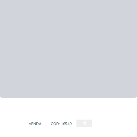
CASA
VENDA
CÓD:
16549