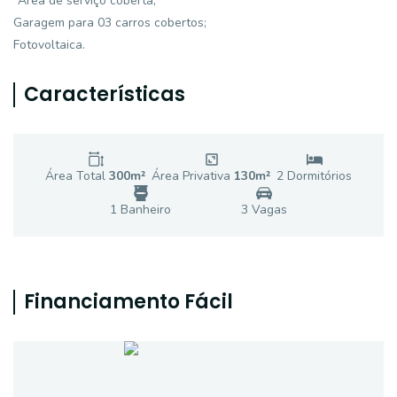
*Área de serviço coberta;
Garagem para 03 carros cobertos;
Fotovoltaica.
Características
Área Total
300
m²
Área Privativa
130
m²
2
Dormitório
s
1
Banheiro
3
Vaga
s
Financiamento Fácil