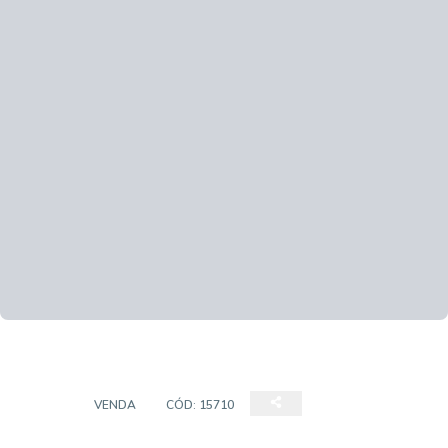
CASA
VENDA
CÓD:
15710