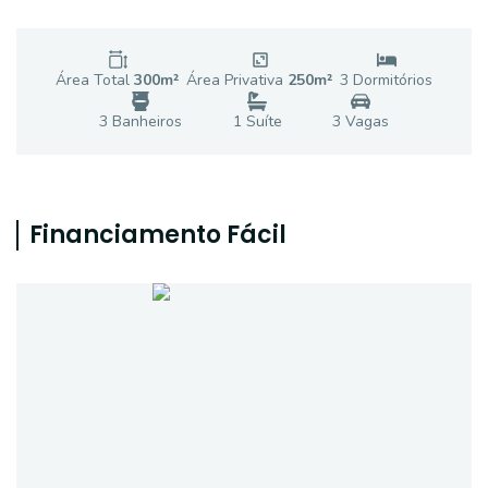
Área Total
300
m²
Área Privativa
250
m²
3
Dormitório
s
3
Banheiro
s
1
Suíte
3
Vaga
s
Financiamento Fácil