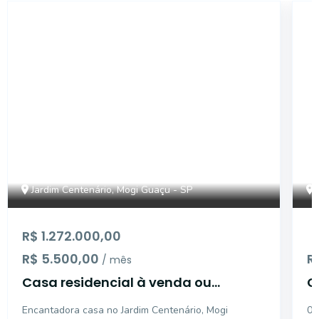
CA11545
Jardim Centenário, Mogi Guaçu - SP
R$ 1.272.000,00
R$ 5.500,00
R
/ mês
Casa residencial à venda ou
C
Locação, Jardim Centenário, Mogi
J
Encantadora casa no Jardim Centenário, Mogi
03
Guaçu.