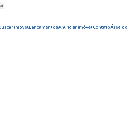
br
Buscar imóvel
Lançamentos
Anunciar imóvel
Contato
Área do