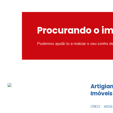
Procurando o i
Podemos ajudá-lo a realizar o seu sonho d
Artigian
Imóveis
CRECI
4016-