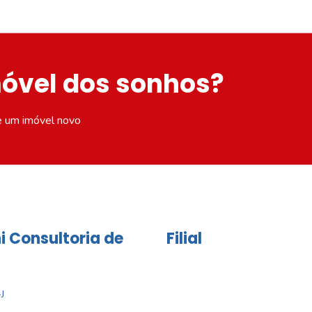
móvel dos sonhos?
e um imóvel novo
i Consultoria de
Filial
J