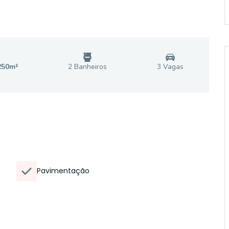
250
m²
2
Banheiro
s
3
Vaga
s
Pavimentação