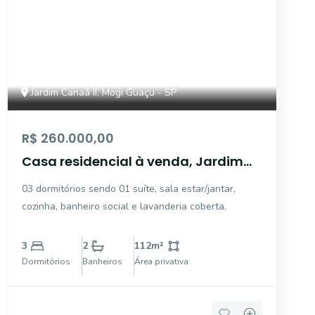
Jardim Canaã II, Mogi Guaçu - SP
R$ 260.000,00
Casa residencial à venda, Jardim
Canaã II - Mogi Guaçu/SP
03 dormitórios sendo 01 suíte, sala estar/jantar,
cozinha, banheiro social e lavanderia coberta.
3
2
112
m²
Dormitórios
Banheiros
Área privativa