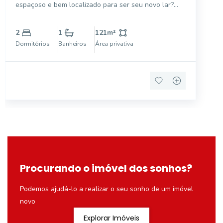
espaçoso e bem localizado para ser seu novo lar?
Então esta é a opção ideal para você! Neste imóvel
você será recebido por amplos espaços, repletos de
2
1
121
m²
luminosidade e funcionalidade em todos os
Dormitórios
Banheiros
Área privativa
ambientes. A l
Procurando o imóvel dos sonhos?
Podemos ajudá-lo a realizar o seu sonho de um imóvel
novo
Explorar Imóveis