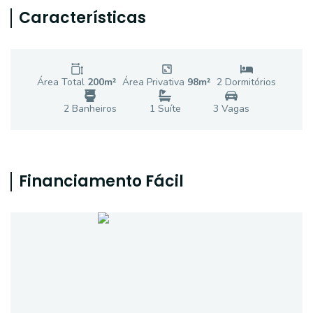
Características
Área Total
200
m²
Área Privativa
98
m²
2
Dormitório
s
2
Banheiro
s
1
Suíte
3
Vaga
s
Financiamento Fácil