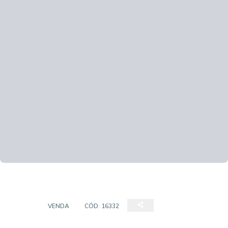
CASA
VENDA
CÓD:
16332