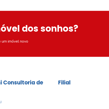
móvel dos sonhos?
e um imóvel novo
i Consultoria de
Filial
J