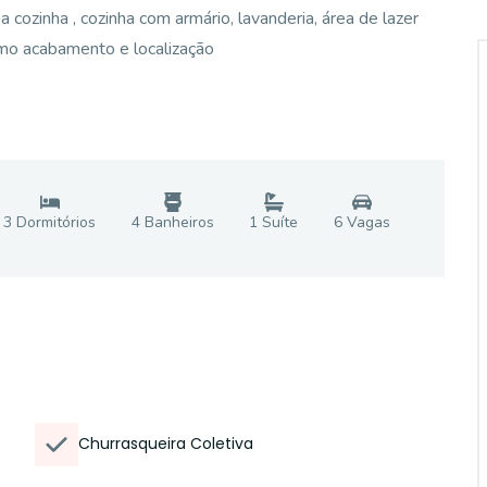
 cozinha , cozinha com armário, lavanderia, área de lazer
imo acabamento e localização
3
Dormitório
s
4
Banheiro
s
1
Suíte
6
Vaga
s
Churrasqueira Coletiva