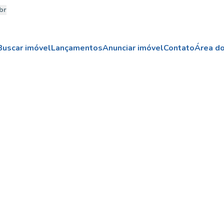
br
Buscar imóvel
Lançamentos
Anunciar imóvel
Contato
Área do