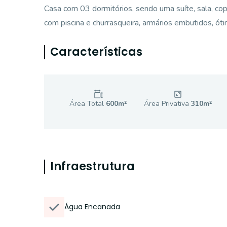
Casa com 03 dormitórios, sendo uma suíte, sala, copa
com piscina e churrasqueira, armários embutidos, ót
Características
Área Total
600
m²
Área Privativa
310
m²
Infraestrutura
Água Encanada