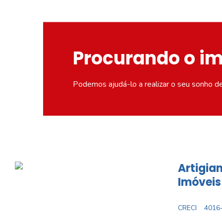
Procurando o i
Podemos ajudá-lo a realizar o seu sonho d
Artigian
Imóveis
CRECI
4016-