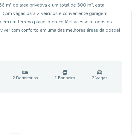
6 m² de área privativa e um total de 300 m², esta
al. Com vagas para 2 veículos e conveniente garagem
da em um terreno plano, oferece fácil acesso a todos os
 viver com conforto em uma das melhores áreas da cidade!
2
Dormitório
s
1
Banheiro
2
Vaga
s