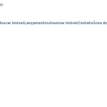
br
Buscar imóvel
Lançamentos
Anunciar imóvel
Contato
Área do