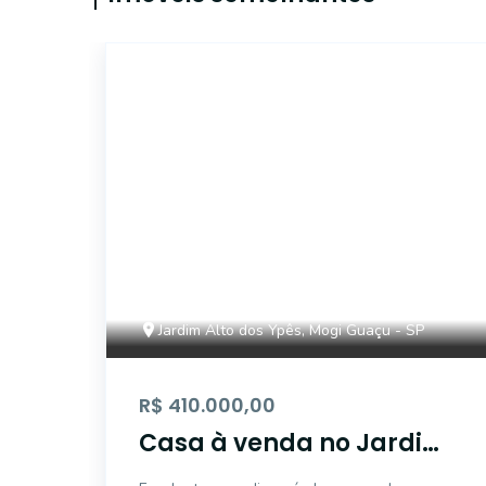
17794
Jardim Alto dos Ypês, Mogi Guaçu - SP
R$ 410.000,00
Casa à venda no Jardim
Alto dos Ypês