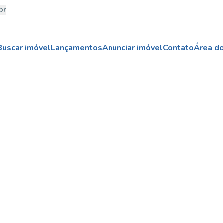
br
Buscar imóvel
Lançamentos
Anunciar imóvel
Contato
Área do