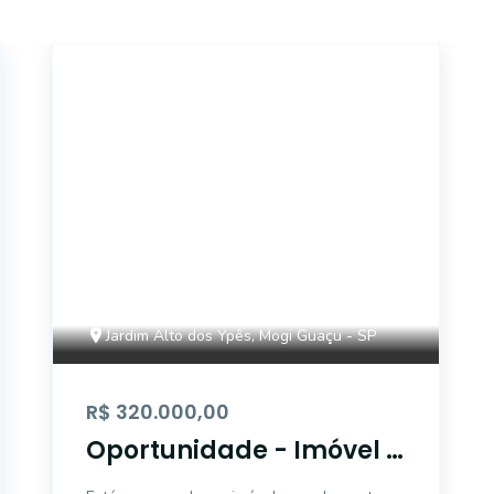
18088
Jardim Alto dos Ypês, Mogi Guaçu - SP
R$ 320.000,00
Oportunidade - Imóvel à
venda no Jardim Alto