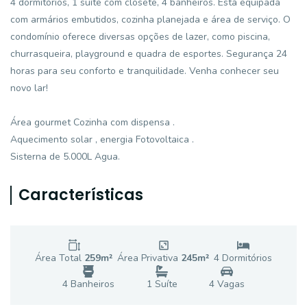
4 dormitórios, 1 suíte com closete, 4 banheiros. Está equipada
com armários embutidos, cozinha planejada e área de serviço. O
condomínio oferece diversas opções de lazer, como piscina,
churrasqueira, playground e quadra de esportes. Segurança 24
horas para seu conforto e tranquilidade. Venha conhecer seu
novo lar!
Área gourmet Cozinha com dispensa .
Aquecimento solar , energia Fotovoltaica .
Sisterna de 5.000L Agua.
Características
Área Total
259
m²
Área Privativa
245
m²
4
Dormitório
s
4
Banheiro
s
1
Suíte
4
Vaga
s