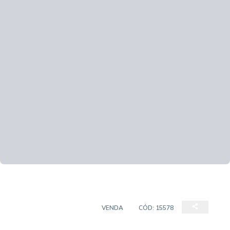
CASA EM CONDOMÍNIO
VENDA
CÓD:
15578