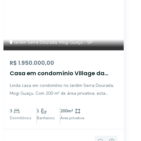
Jardim Serra Dourada, Mogi Guaçu - SP
R$ 1.950.000,00
Casa em condomínio Village da
Serra - Mogia Guaçu
Linda casa em condomínio no Jardim Serra Dourada,
Mogi Guaçu. Com 200 m² de área privativa, esta
residência conta com 3 suítes, sala de jantar e sala
de TV, ótimo espaço para receber a família.
3
1
200
m²
Aproveite momentos de lazer com a piscina e
Dormitórios
Banheiros
Área privativa
churrasqueira. O