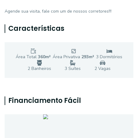
Agende sua visita, fale com um de nossos corretores!!!
Características
Área Total
360
m²
Área Privativa
293
m²
3
Dormitório
s
2
Banheiro
s
3
Suíte
s
2
Vaga
s
Financiamento Fácil