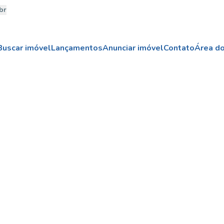
br
Buscar imóvel
Lançamentos
Anunciar imóvel
Contato
Área do