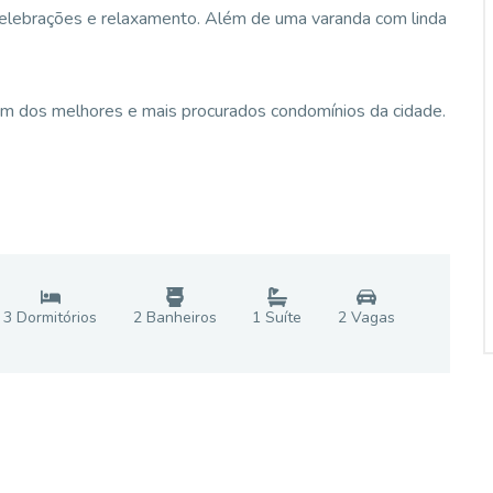
 celebrações e relaxamento. Além de uma varanda com linda
m dos melhores e mais procurados condomínios da cidade.
3
Dormitório
s
2
Banheiro
s
1
Suíte
2
Vaga
s