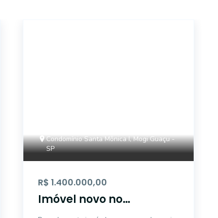
17195
Condomínio Santa Mônica I, Mogi Guaçu -
SP
R$ 1.400.000,00
Imóvel novo no
Condomínio Santa