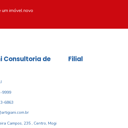
e um imóvel novo
i Consultoria de
Filial
J
1-9999
33-6863
@artigiani.com.br
ira Campos, 235 , Centro, Mogi