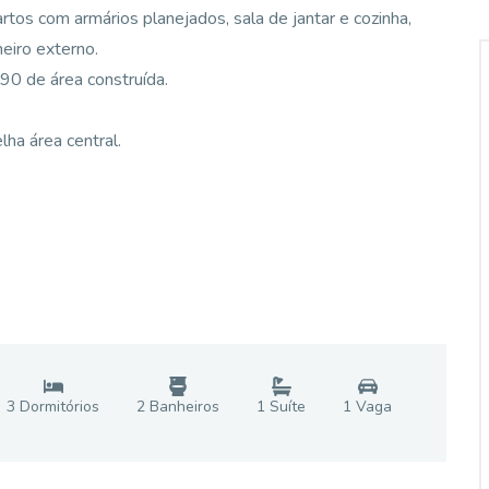
tos com armários planejados, sala de jantar e cozinha,
heiro externo.
0 de área construída.
ha área central.
3
Dormitório
s
2
Banheiro
s
1
Suíte
1
Vaga