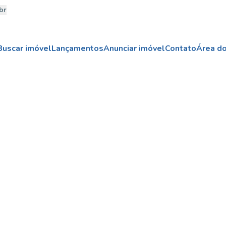
br
Buscar imóvel
Lançamentos
Anunciar imóvel
Contato
Área do