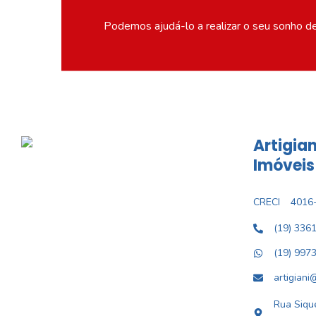
Podemos ajudá-lo a realizar o seu sonho d
Artigian
Imóveis
CRECI
4016-
(19) 336
(19) 997
artigiani
Rua Sique