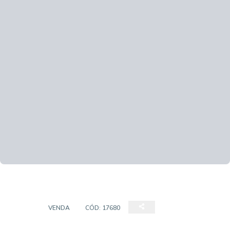
CASA
VENDA
CÓD:
17680