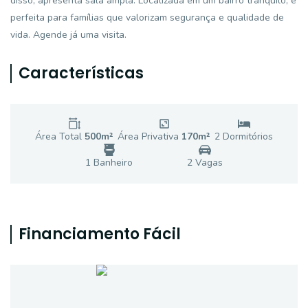
disso, apresenta sala ampla. Localizada em um bairro tranquilo, é
perfeita para famílias que valorizam segurança e qualidade de
vida. Agende já uma visita.
Características
Área Total
500
m²
Área Privativa
170
m²
2
Dormitório
s
1
Banheiro
2
Vaga
s
Financiamento Fácil