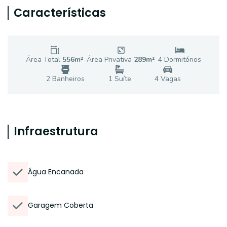
Características
Área Total
556
m²
Área Privativa
289
m²
4
Dormitório
s
2
Banheiro
s
1
Suíte
4
Vaga
s
Infraestrutura
Água Encanada
Garagem Coberta