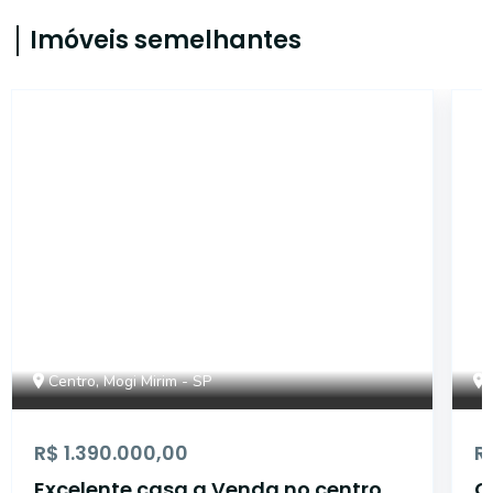
Imóveis semelhantes
17025
Centro, Mogi Mirim - SP
R$ 1.390.000,00
R
Excelente casa a Venda no centro
C