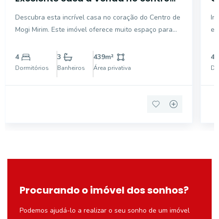
de Mogi Mirim SP
S
Descubra esta incrível casa no coração do Centro de
Im
Mogi Mirim. Este imóvel oferece muito espaço para
es
viver com conforto. A casa conta com 4 dormitórios, 2
ch
suítes e 3 banheiros, escritorio, área de lazer com
Ar
4
3
439
m²
4
studio para sala de jogos, ideal para famíli
Ed
Dormitórios
Banheiros
Área privativa
Do
Procurando o imóvel dos sonhos?
Podemos ajudá-lo a realizar o seu sonho de um imóvel