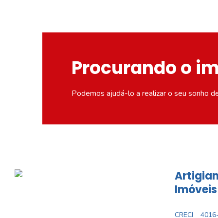
Procurando o i
Podemos ajudá-lo a realizar o seu sonho d
Artigian
Imóveis
CRECI
4016-