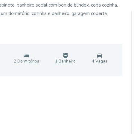
binete, banheiro social com box de blindex, copa cozinha,
um dormitório, cozinha e banheiro. garagem coberta.
2
Dormitório
s
1
Banheiro
4
Vaga
s