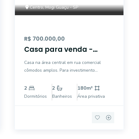
Centro, Mogi Guaçu - SP
R$ 700.000,00
Casa para venda -
Centro, Mogi Guaçu -
Casa na área central em rua comercial
CA5553.
cômodos amplos. Para investimento
comercial ou residencial, com 02 dormitórios,
sala, cozinha, 2 banheiros, laje, piso
2
2
180
m²
cerâmico, garagem para 4 carros, terreno
Dormitórios
Banheiros
Área privativa
com 300,00 m², sendo 180 m² de área
construída. Anali