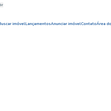
br
Buscar imóvel
Lançamentos
Anunciar imóvel
Contato
Área do