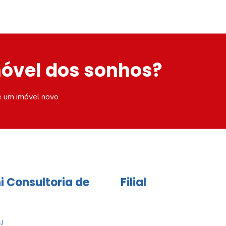
móvel dos sonhos?
e um imóvel novo
i Consultoria de
Filial
J