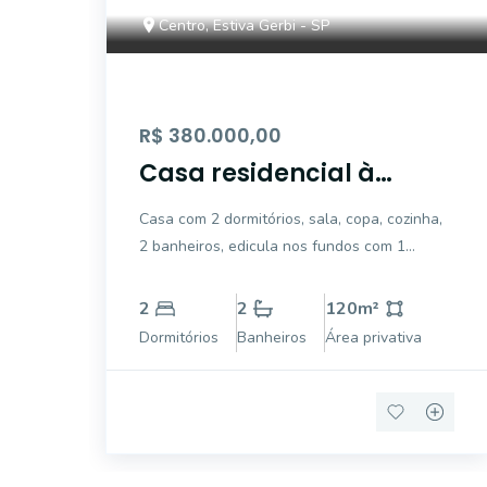
Centro, Estiva Gerbi - SP
R$ 380.000,00
Casa residencial à
venda , Centro, Estiva
Casa com 2 dormitórios, sala, copa, cozinha,
Gerbi - CA3166.
2 banheiros, edicula nos fundos com 1
dormitório, sala, cozinha, banheiro, área de
serviço coberta, garagem para 1 carro
2
2
120
m²
coberto.
Dormitórios
Banheiros
Área privativa