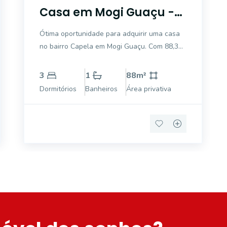
Casa em Mogi Guaçu -
Capela à venda
Ótima oportunidade para adquirir uma casa
no bairro Capela em Mogi Guaçu. Com 88,3
m² de área privativa e situado em uma área
total de 265,3 m², este imóvel é perfeito para
3
1
88
m²
quem busca conforto e espaço. Localizado
Dormitórios
Banheiros
Área privativa
em uma região tranquila e acessível, a pr