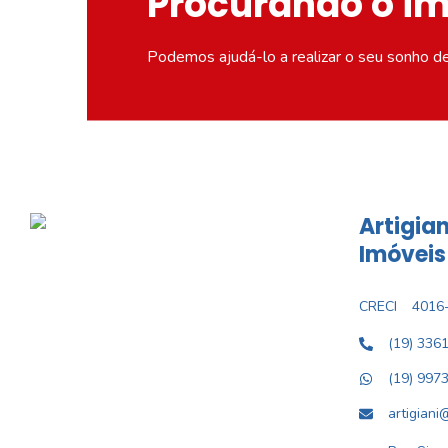
Procurando o i
Podemos ajudá-lo a realizar o seu sonho d
Artigian
Imóveis
CRECI
4016-
(19) 336
(19) 997
artigiani