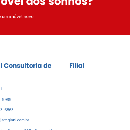
móvel dos sonhos?
e um imóvel novo
i Consultoria de
Filial
J
1-9999
33-6863
@artigiani.com.br