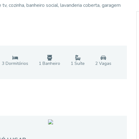
tv, cozinha, banheiro social, lavanderia coberta, garagem
3
Dormitório
s
1
Banheiro
1
Suíte
2
Vaga
s