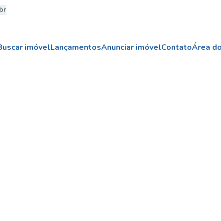
br
Buscar imóvel
Lançamentos
Anunciar imóvel
Contato
Área do