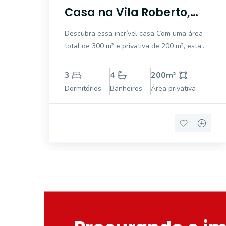
Casa na Vila Roberto,
Mogi Guaçu.
Descubra essa incrível casa Com uma área
total de 300 m² e privativa de 200 m², esta
residência oferece amplo espaço para
conforto e lazer. Com 3 dormitórios, sendo 2
3
4
200
m²
suítes, ideal para acomodar toda a família. A
Dormitórios
Banheiros
Área privativa
casa conta com 2 vagas de garagem
cobertas